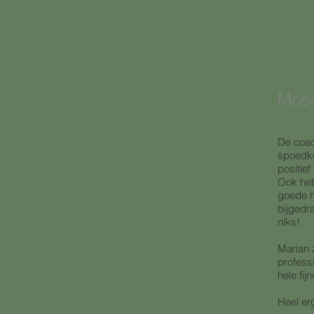
Moed
De coac
spoedke
positie
Ook heb
goede h
bijgedr
niks!
Marian z
professi
hele fi
Heel er