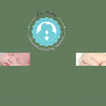
Wat is een Doula?
Aanbod
Ervaringen
Over mij
Cont