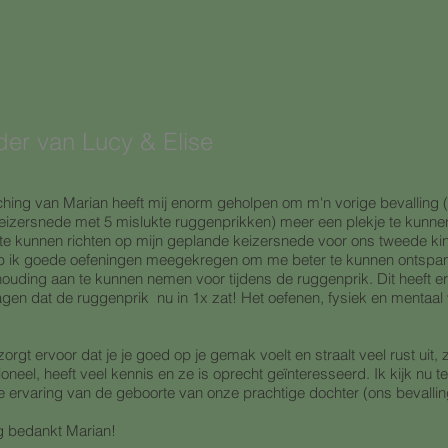
er van Lucy & Elise
hing van Marian heeft mij enorm geholpen om m'n vorige bevalling 
izersnede met 5 mislukte ruggenprikken) meer een plekje te kunn
f te kunnen richten op mijn geplande keizersnede voor ons tweede kin
 ik goede oefeningen meegekregen om me beter te kunnen ontspa
ouding aan te kunnen nemen voor tijdens de ruggenprik. Dit heeft er
agen dat de ruggenprik nu in 1x zat! Het oefenen, fysiek en mentaal 
orgt ervoor dat je je goed op je gemak voelt en straalt veel rust uit, z
oneel, heeft veel kennis en ze is oprecht geïnteresseerd. Ik kijk nu 
jne ervaring van de geboorte van onze prachtige dochter (ons bevallin
g bedankt Marian!