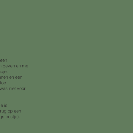
(een
en geven en me
dje.
nnen en een
toe
was niet voor
e is
terug op een
gsfeestje).